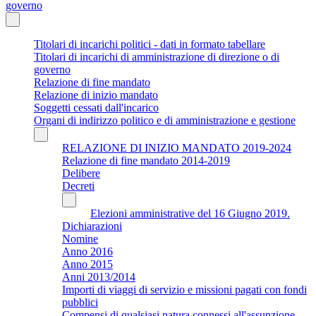
governo
Titolari di incarichi politici - dati in formato tabellare
Titolari di incarichi di amministrazione di direzione o di
governo
Relazione di fine mandato
Relazione di inizio mandato
Soggetti cessati dall'incarico
Organi di indirizzo politico e di amministrazione e gestione
RELAZIONE DI INIZIO MANDATO 2019-2024
Relazione di fine mandato 2014-2019
Delibere
Decreti
Elezioni amministrative del 16 Giugno 2019.
Dichiarazioni
Nomine
Anno 2016
Anno 2015
Anni 2013/2014
Importi di viaggi di servizio e missioni pagati con fondi
pubblici
Compensi di qualsiasi natura connessi all'assunzione