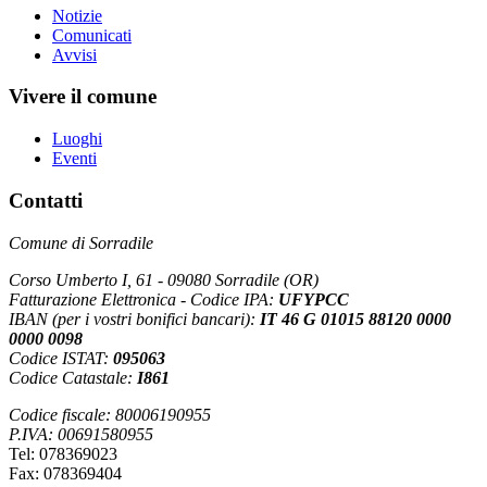
Notizie
Comunicati
Avvisi
Vivere il comune
Luoghi
Eventi
Contatti
Comune di Sorradile
Corso Umberto I, 61 - 09080 Sorradile (OR)
Fatturazione Elettronica - Codice IPA:
UFYPCC
IBAN (per i vostri bonifici bancari):
IT 46 G 01015 88120 0000
0000 0098
Codice ISTAT:
095063
Codice Catastale:
I861
Codice fiscale: 80006190955
P.IVA: 00691580955
Tel: 078369023
Fax: 078369404