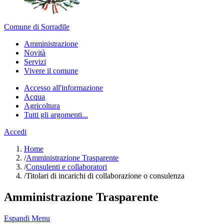
Comune di Sorradile
Amministrazione
Novità
Servizi
Vivere il comune
Accesso all'informazione
Acqua
Agricoltura
Tutti gli argomenti...
Accedi
Home
/
Amministrazione Trasparente
/
Consulenti e collaboratori
/
Titolari di incarichi di collaborazione o consulenza
Amministrazione Trasparente
Espandi Menu