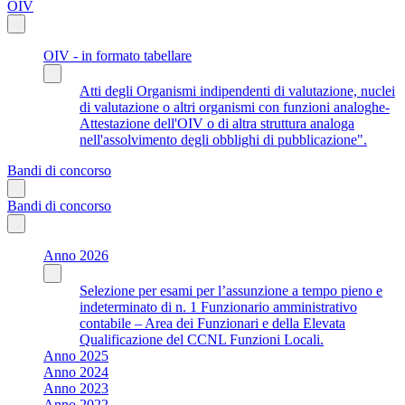
OIV
OIV - in formato tabellare
Atti degli Organismi indipendenti di valutazione, nuclei
di valutazione o altri organismi con funzioni analoghe-
Attestazione dell'OIV o di altra struttura analoga
nell'assolvimento degli obblighi di pubblicazione".
Bandi di concorso
Bandi di concorso
Anno 2026
Selezione per esami per l’assunzione a tempo pieno e
indeterminato di n. 1 Funzionario amministrativo
contabile – Area dei Funzionari e della Elevata
Qualificazione del CCNL Funzioni Locali.
Anno 2025
Anno 2024
Anno 2023
Anno 2022