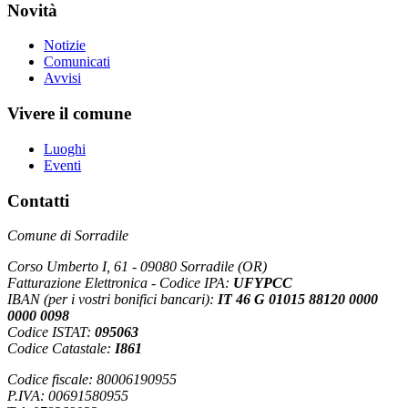
Novità
Notizie
Comunicati
Avvisi
Vivere il comune
Luoghi
Eventi
Contatti
Comune di Sorradile
Corso Umberto I, 61 - 09080 Sorradile (OR)
Fatturazione Elettronica - Codice IPA:
UFYPCC
IBAN (per i vostri bonifici bancari):
IT 46 G 01015 88120 0000
0000 0098
Codice ISTAT:
095063
Codice Catastale:
I861
Codice fiscale: 80006190955
P.IVA: 00691580955