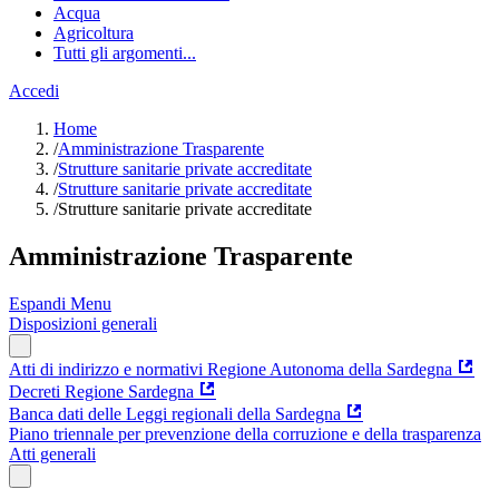
Acqua
Agricoltura
Tutti gli argomenti...
Accedi
Home
/
Amministrazione Trasparente
/
Strutture sanitarie private accreditate
/
Strutture sanitarie private accreditate
/
Strutture sanitarie private accreditate
Amministrazione Trasparente
Espandi Menu
Disposizioni generali
Atti di indirizzo e normativi Regione Autonoma della Sardegna
Decreti Regione Sardegna
Banca dati delle Leggi regionali della Sardegna
Piano triennale per prevenzione della corruzione e della trasparenza
Atti generali