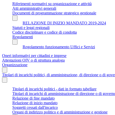
Riferimenti normativi su organizzazione e attività
Atti amministrativi generali
Documenti di programmazione strategico gestionale
RELAZIONE DI INIZIO MANDATO 2019-2024
Statuti e leggi regionali
Codice disciplinare e codice di condotta
Regolamenti
Regolamento funzionamento Uffici e Servizi
Oneri informativi per cittadini e imprese
Attestazioni OIV o di struttura analoga
Organizzazione
Titolari di incarichi politici, di amministrazione, di direzione o di gov
Titolari di incarichi politici - dati in formato tabellare
Titolari di incarichi di amministrazione di direzione o di govern
Relazione di fine mandato
Relazione di inizio mandato
Soggetti cessati dall'incarico
Organi di indirizzo politico e di amministrazione e gestione