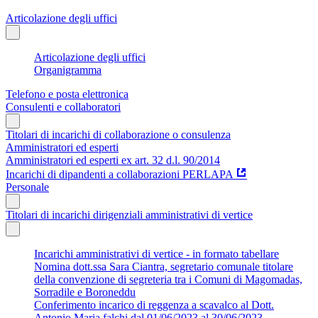
Articolazione degli uffici
Articolazione degli uffici
Organigramma
Telefono e posta elettronica
Consulenti e collaboratori
Titolari di incarichi di collaborazione o consulenza
Amministratori ed esperti
Amministratori ed esperti ex art. 32 d.l. 90/2014
Incarichi di dipandenti a collaborazioni PERLAPA
Personale
Titolari di incarichi dirigenziali amministrativi di vertice
Incarichi amministrativi di vertice - in formato tabellare
Nomina dott.ssa Sara Ciantra, segretario comunale titolare
della convenzione di segreteria tra i Comuni di Magomadas,
Sorradile e Boroneddu
Conferimento incarico di reggenza a scavalco al Dott.
Antonio Maria falchi dal 01/06/2023 al 30/06/2023.