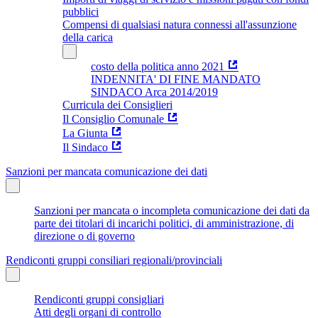
pubblici
Compensi di qualsiasi natura connessi all'assunzione
della carica
costo della politica anno 2021
INDENNITA' DI FINE MANDATO
SINDACO Arca 2014/2019
Curricula dei Consiglieri
Il Consiglio Comunale
La Giunta
Il Sindaco
Sanzioni per mancata comunicazione dei dati
Sanzioni per mancata o incompleta comunicazione dei dati da
parte dei titolari di incarichi politici, di amministrazione, di
direzione o di governo
Rendiconti gruppi consiliari regionali/provinciali
Rendiconti gruppi consigliari
Atti degli organi di controllo