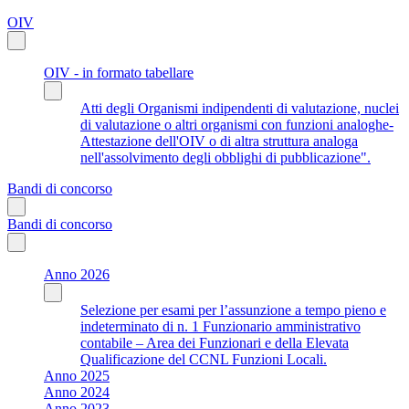
OIV
OIV - in formato tabellare
Atti degli Organismi indipendenti di valutazione, nuclei
di valutazione o altri organismi con funzioni analoghe-
Attestazione dell'OIV o di altra struttura analoga
nell'assolvimento degli obblighi di pubblicazione".
Bandi di concorso
Bandi di concorso
Anno 2026
Selezione per esami per l’assunzione a tempo pieno e
indeterminato di n. 1 Funzionario amministrativo
contabile – Area dei Funzionari e della Elevata
Qualificazione del CCNL Funzioni Locali.
Anno 2025
Anno 2024
Anno 2023