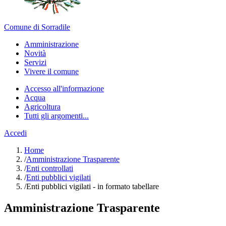
Comune di Sorradile
Amministrazione
Novità
Servizi
Vivere il comune
Accesso all'informazione
Acqua
Agricoltura
Tutti gli argomenti...
Accedi
Home
/
Amministrazione Trasparente
/
Enti controllati
/
Enti pubblici vigilati
/
Enti pubblici vigilati - in formato tabellare
Amministrazione Trasparente