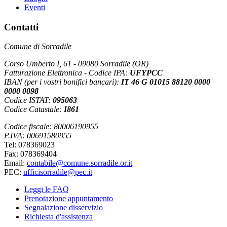
Eventi
Contatti
Comune di Sorradile
Corso Umberto I, 61 - 09080 Sorradile (OR)
Fatturazione Elettronica - Codice IPA:
UFYPCC
IBAN (per i vostri bonifici bancari):
IT 46 G 01015 88120 0000
0000 0098
Codice ISTAT:
095063
Codice Catastale:
I861
Codice fiscale: 80006190955
P.IVA: 00691580955
Tel: 078369023
Fax: 078369404
Email:
contabile@comune.sorradile.or.it
PEC:
ufficisorradile@pec.it
Leggi le FAQ
Prenotazione appuntamento
Segnalazione disservizio
Richiesta d'assistenza