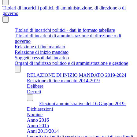
Titolari di incarichi politici, di amministrazione, di direzione o di
governo
Titolari di incarichi politici - dati in formato tabellare
Titolari di incarichi di amministrazione di direzione o di
governo
Relazione di fine mandato
Relazione di inizio mandato
Soggetti cessati dall'incarico
Organi di indirizzo politico e di amministrazione e gestione
RELAZIONE DI INIZIO MANDATO 2019-2024
Relazione di fine mandato 2014-2019
Delibere
Decreti
Elezioni amministrative del 16 Giugno 2019.
Dichiarazioni
Nomine
Anno 2016
Anno 2015
Anni 2013/2014
Importi di viaggi di servizio e missioni pagati con fondi