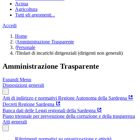
Acqua
Agricoltura
Tutti gli argomenti...
Accedi
Home
/
Amministrazione Trasparente
/
Personale
/
Titolari di incarichi dirigenziali (dirigenti non generali)
Amministrazione Trasparente
Espandi Menu
Disposizioni generali
Atti di indirizzo e normativi Regione Autonoma della Sardegna
Decreti Regione Sardegna
Banca dati delle Leggi regionali della Sardegna
Piano triennale per prevenzione della corruzione e della trasparenza
Atti generali
Riferimenti normativi su organizzazione e attività