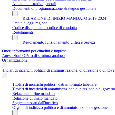
Atti amministrativi generali
Documenti di programmazione strategico gestionale
RELAZIONE DI INIZIO MANDATO 2019-2024
Statuti e leggi regionali
Codice disciplinare e codice di condotta
Regolamenti
Regolamento funzionamento Uffici e Servizi
Oneri informativi per cittadini e imprese
Attestazioni OIV o di struttura analoga
Organizzazione
Titolari di incarichi politici, di amministrazione, di direzione o di gov
Titolari di incarichi politici - dati in formato tabellare
Titolari di incarichi di amministrazione di direzione o di govern
Relazione di fine mandato
Relazione di inizio mandato
Soggetti cessati dall'incarico
Organi di indirizzo politico e di amministrazione e gestione