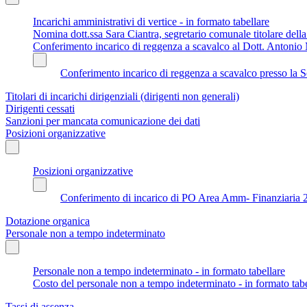
Incarichi amministrativi di vertice - in formato tabellare
Nomina dott.ssa Sara Ciantra, segretario comunale titolare del
Conferimento incarico di reggenza a scavalco al Dott. Antonio 
Conferimento incarico di reggenza a scavalco presso la S
Titolari di incarichi dirigenziali (dirigenti non generali)
Dirigenti cessati
Sanzioni per mancata comunicazione dei dati
Posizioni organizzative
Posizioni organizzative
Conferimento di incarico di PO Area Amm- Finanziaria 
Dotazione organica
Personale non a tempo indeterminato
Personale non a tempo indeterminato - in formato tabellare
Costo del personale non a tempo indeterminato - in formato tabe
Tassi di assenza