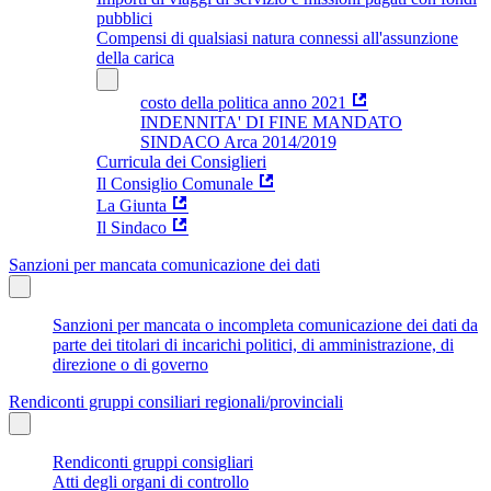
pubblici
Compensi di qualsiasi natura connessi all'assunzione
della carica
costo della politica anno 2021
INDENNITA' DI FINE MANDATO
SINDACO Arca 2014/2019
Curricula dei Consiglieri
Il Consiglio Comunale
La Giunta
Il Sindaco
Sanzioni per mancata comunicazione dei dati
Sanzioni per mancata o incompleta comunicazione dei dati da
parte dei titolari di incarichi politici, di amministrazione, di
direzione o di governo
Rendiconti gruppi consiliari regionali/provinciali
Rendiconti gruppi consigliari
Atti degli organi di controllo