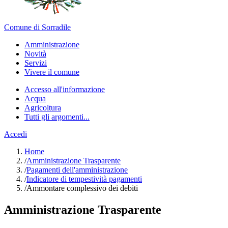
Comune di Sorradile
Amministrazione
Novità
Servizi
Vivere il comune
Accesso all'informazione
Acqua
Agricoltura
Tutti gli argomenti...
Accedi
Home
/
Amministrazione Trasparente
/
Pagamenti dell'amministrazione
/
Indicatore di tempestività pagamenti
/
Ammontare complessivo dei debiti
Amministrazione Trasparente