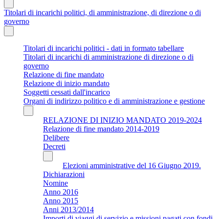
Titolari di incarichi politici, di amministrazione, di direzione o di
governo
Titolari di incarichi politici - dati in formato tabellare
Titolari di incarichi di amministrazione di direzione o di
governo
Relazione di fine mandato
Relazione di inizio mandato
Soggetti cessati dall'incarico
Organi di indirizzo politico e di amministrazione e gestione
RELAZIONE DI INIZIO MANDATO 2019-2024
Relazione di fine mandato 2014-2019
Delibere
Decreti
Elezioni amministrative del 16 Giugno 2019.
Dichiarazioni
Nomine
Anno 2016
Anno 2015
Anni 2013/2014
Importi di viaggi di servizio e missioni pagati con fondi