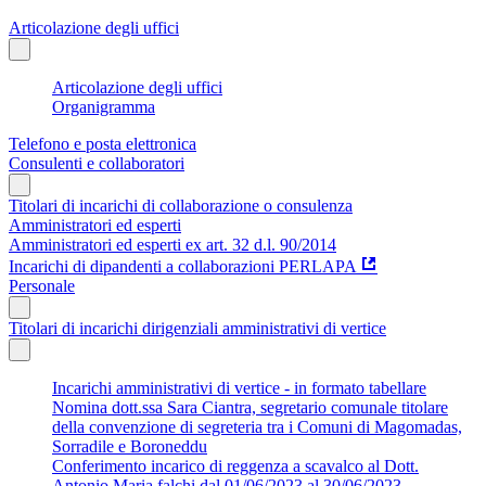
Articolazione degli uffici
Articolazione degli uffici
Organigramma
Telefono e posta elettronica
Consulenti e collaboratori
Titolari di incarichi di collaborazione o consulenza
Amministratori ed esperti
Amministratori ed esperti ex art. 32 d.l. 90/2014
Incarichi di dipandenti a collaborazioni PERLAPA
Personale
Titolari di incarichi dirigenziali amministrativi di vertice
Incarichi amministrativi di vertice - in formato tabellare
Nomina dott.ssa Sara Ciantra, segretario comunale titolare
della convenzione di segreteria tra i Comuni di Magomadas,
Sorradile e Boroneddu
Conferimento incarico di reggenza a scavalco al Dott.
Antonio Maria falchi dal 01/06/2023 al 30/06/2023.