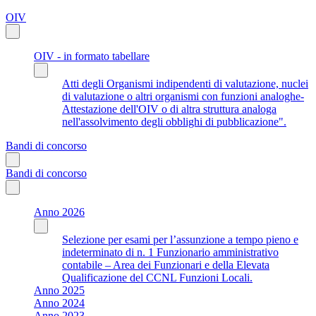
OIV
OIV - in formato tabellare
Atti degli Organismi indipendenti di valutazione, nuclei
di valutazione o altri organismi con funzioni analoghe-
Attestazione dell'OIV o di altra struttura analoga
nell'assolvimento degli obblighi di pubblicazione".
Bandi di concorso
Bandi di concorso
Anno 2026
Selezione per esami per l’assunzione a tempo pieno e
indeterminato di n. 1 Funzionario amministrativo
contabile – Area dei Funzionari e della Elevata
Qualificazione del CCNL Funzioni Locali.
Anno 2025
Anno 2024
Anno 2023