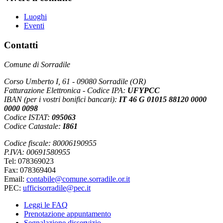
Luoghi
Eventi
Contatti
Comune di Sorradile
Corso Umberto I, 61 - 09080 Sorradile (OR)
Fatturazione Elettronica - Codice IPA:
UFYPCC
IBAN (per i vostri bonifici bancari):
IT 46 G 01015 88120 0000
0000 0098
Codice ISTAT:
095063
Codice Catastale:
I861
Codice fiscale: 80006190955
P.IVA: 00691580955
Tel: 078369023
Fax: 078369404
Email:
contabile@comune.sorradile.or.it
PEC:
ufficisorradile@pec.it
Leggi le FAQ
Prenotazione appuntamento
Segnalazione disservizio