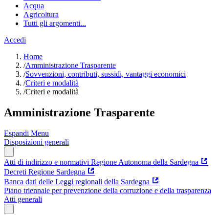
Acqua
Agricoltura
Tutti gli argomenti...
Accedi
Home
/
Amministrazione Trasparente
/
Sovvenzioni, contributi, sussidi, vantaggi economici
/
Criteri e modalità
/
Criteri e modalità
Amministrazione Trasparente
Espandi Menu
Disposizioni generali
Atti di indirizzo e normativi Regione Autonoma della Sardegna
Decreti Regione Sardegna
Banca dati delle Leggi regionali della Sardegna
Piano triennale per prevenzione della corruzione e della trasparenza
Atti generali