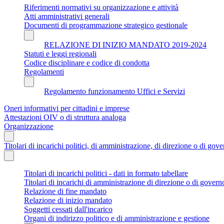
Riferimenti normativi su organizzazione e attività
Atti amministrativi generali
Documenti di programmazione strategico gestionale
RELAZIONE DI INIZIO MANDATO 2019-2024
Statuti e leggi regionali
Codice disciplinare e codice di condotta
Regolamenti
Regolamento funzionamento Uffici e Servizi
Oneri informativi per cittadini e imprese
Attestazioni OIV o di struttura analoga
Organizzazione
Titolari di incarichi politici, di amministrazione, di direzione o di gov
Titolari di incarichi politici - dati in formato tabellare
Titolari di incarichi di amministrazione di direzione o di govern
Relazione di fine mandato
Relazione di inizio mandato
Soggetti cessati dall'incarico
Organi di indirizzo politico e di amministrazione e gestione