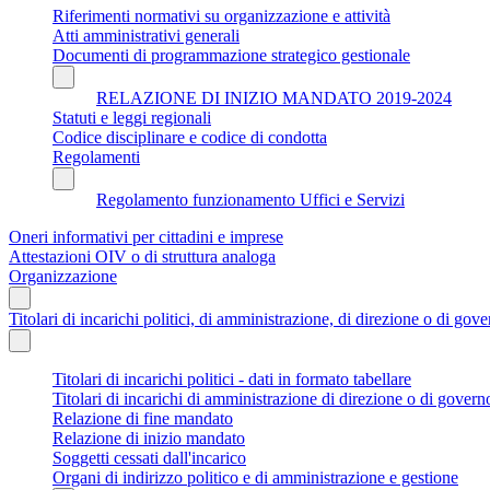
Riferimenti normativi su organizzazione e attività
Atti amministrativi generali
Documenti di programmazione strategico gestionale
RELAZIONE DI INIZIO MANDATO 2019-2024
Statuti e leggi regionali
Codice disciplinare e codice di condotta
Regolamenti
Regolamento funzionamento Uffici e Servizi
Oneri informativi per cittadini e imprese
Attestazioni OIV o di struttura analoga
Organizzazione
Titolari di incarichi politici, di amministrazione, di direzione o di gov
Titolari di incarichi politici - dati in formato tabellare
Titolari di incarichi di amministrazione di direzione o di govern
Relazione di fine mandato
Relazione di inizio mandato
Soggetti cessati dall'incarico
Organi di indirizzo politico e di amministrazione e gestione