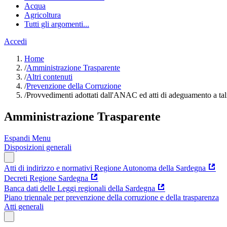
Acqua
Agricoltura
Tutti gli argomenti...
Accedi
Home
/
Amministrazione Trasparente
/
Altri contenuti
/
Prevenzione della Corruzione
/
Provvedimenti adottati dall'ANAC ed atti di adeguamento a ta
Amministrazione Trasparente
Espandi Menu
Disposizioni generali
Atti di indirizzo e normativi Regione Autonoma della Sardegna
Decreti Regione Sardegna
Banca dati delle Leggi regionali della Sardegna
Piano triennale per prevenzione della corruzione e della trasparenza
Atti generali