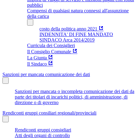
pubblici
Compensi di qualsiasi natura connessi all'assunzione
della carica
costo della politica anno 2021
INDENNITA' DI FINE MANDATO
SINDACO Arca 2014/2019
Curricula dei Consiglieri
Il Consiglio Comunale
La Giunta
Il Sindaco
Sanzioni per mancata comunicazione dei dati
Sanzioni per mancata o incompleta comunicazione dei dati da
parte dei titolari di incarichi politici, di amministrazione, di
direzione o di governo
Rendiconti gruppi consiliari regionali/provinciali
Rendiconti gruppi consigliari
Atti degli organi di controllo