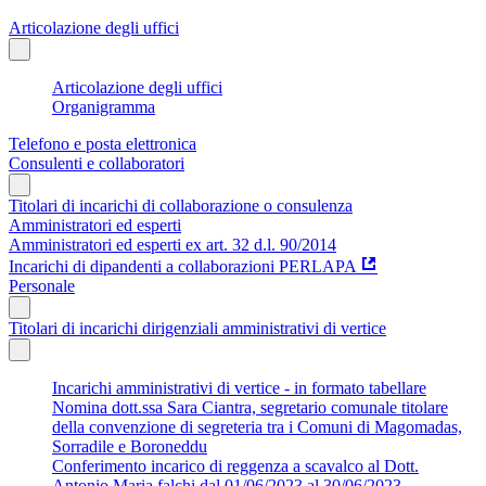
Articolazione degli uffici
Articolazione degli uffici
Organigramma
Telefono e posta elettronica
Consulenti e collaboratori
Titolari di incarichi di collaborazione o consulenza
Amministratori ed esperti
Amministratori ed esperti ex art. 32 d.l. 90/2014
Incarichi di dipandenti a collaborazioni PERLAPA
Personale
Titolari di incarichi dirigenziali amministrativi di vertice
Incarichi amministrativi di vertice - in formato tabellare
Nomina dott.ssa Sara Ciantra, segretario comunale titolare
della convenzione di segreteria tra i Comuni di Magomadas,
Sorradile e Boroneddu
Conferimento incarico di reggenza a scavalco al Dott.
Antonio Maria falchi dal 01/06/2023 al 30/06/2023.