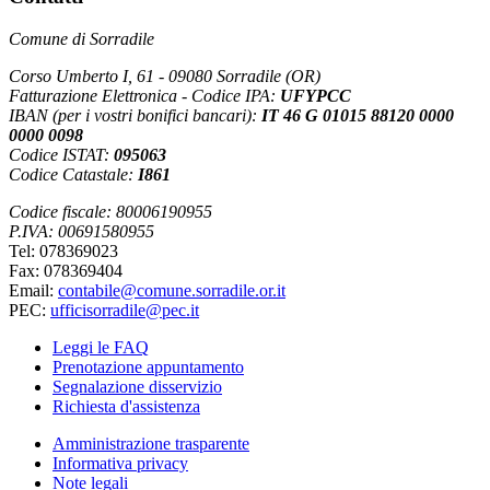
Comune di Sorradile
Corso Umberto I, 61 - 09080 Sorradile (OR)
Fatturazione Elettronica - Codice IPA:
UFYPCC
IBAN (per i vostri bonifici bancari):
IT 46 G 01015 88120 0000
0000 0098
Codice ISTAT:
095063
Codice Catastale:
I861
Codice fiscale: 80006190955
P.IVA: 00691580955
Tel: 078369023
Fax: 078369404
Email:
contabile@comune.sorradile.or.it
PEC:
ufficisorradile@pec.it
Leggi le FAQ
Prenotazione appuntamento
Segnalazione disservizio
Richiesta d'assistenza
Amministrazione trasparente
Informativa privacy
Note legali