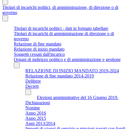
Titolari di incarichi politici, di amministrazione, di direzione o di
governo
Titolari di incarichi politici - dati in formato tabellare
Titolari di incarichi di amministrazione di direzione o di
governo
Relazione di fine mandato
Relazione di inizio mandato
Soggetti cessati dall'incarico
Organi di indirizzo politico e di amministrazione e gestione
RELAZIONE DI INIZIO MANDATO 2019-2024
Relazione di fine mandato 2014-2019
Delibere
Decreti
Elezioni amministrative del 16 Giugno 2019.
Dichiarazioni
Nomine
Anno 2016
Anno 2015
Anni 2013/2014
Importi di viaggi di servizio e missioni pagati con fondi