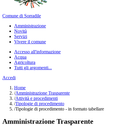
Comune di Sorradile
Amministrazione
Novità
Servizi
Vivere il comune
Accesso all'informazione
Acqua
Agricoltura
Tutti gli argomenti...
Accedi
Home
/
Amministrazione Trasparente
/
Attività e procedimenti
/
Tipologie di procedimento
/
Tipologie di procedimento - in formato tabellare
Amministrazione Trasparente