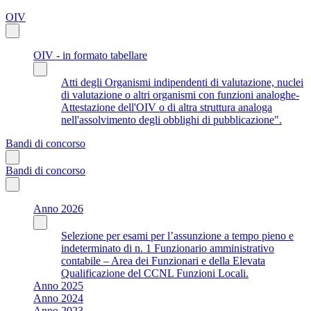
OIV
OIV - in formato tabellare
Atti degli Organismi indipendenti di valutazione, nuclei
di valutazione o altri organismi con funzioni analoghe-
Attestazione dell'OIV o di altra struttura analoga
nell'assolvimento degli obblighi di pubblicazione".
Bandi di concorso
Bandi di concorso
Anno 2026
Selezione per esami per l’assunzione a tempo pieno e
indeterminato di n. 1 Funzionario amministrativo
contabile – Area dei Funzionari e della Elevata
Qualificazione del CCNL Funzioni Locali.
Anno 2025
Anno 2024
Anno 2023