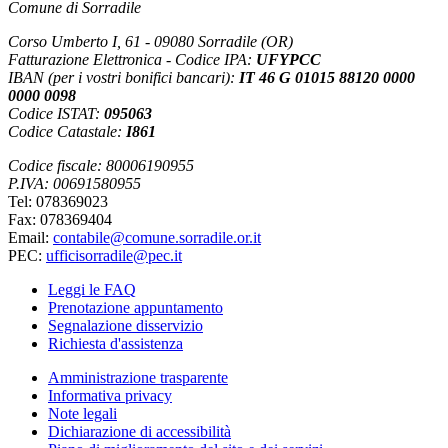
Comune di Sorradile
Corso Umberto I, 61 - 09080 Sorradile (OR)
Fatturazione Elettronica - Codice IPA:
UFYPCC
IBAN (per i vostri bonifici bancari):
IT 46 G 01015 88120 0000
0000 0098
Codice ISTAT:
095063
Codice Catastale:
I861
Codice fiscale: 80006190955
P.IVA: 00691580955
Tel: 078369023
Fax: 078369404
Email:
contabile@comune.sorradile.or.it
PEC:
ufficisorradile@pec.it
Leggi le FAQ
Prenotazione appuntamento
Segnalazione disservizio
Richiesta d'assistenza
Amministrazione trasparente
Informativa privacy
Note legali
Dichiarazione di accessibilità