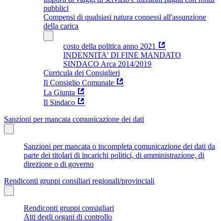
pubblici
Compensi di qualsiasi natura connessi all'assunzione
della carica
costo della politica anno 2021
INDENNITA' DI FINE MANDATO
SINDACO Arca 2014/2019
Curricula dei Consiglieri
Il Consiglio Comunale
La Giunta
Il Sindaco
Sanzioni per mancata comunicazione dei dati
Sanzioni per mancata o incompleta comunicazione dei dati da
parte dei titolari di incarichi politici, di amministrazione, di
direzione o di governo
Rendiconti gruppi consiliari regionali/provinciali
Rendiconti gruppi consigliari
Atti degli organi di controllo