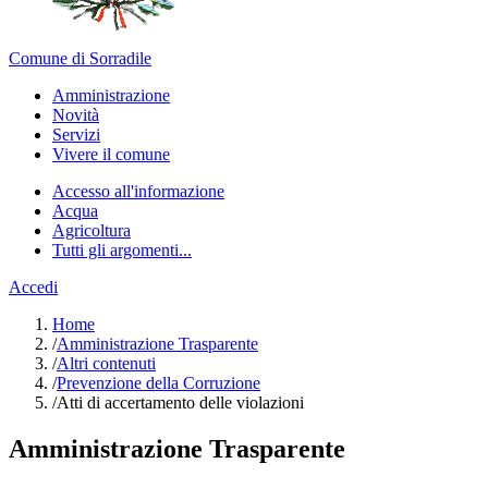
Comune di Sorradile
Amministrazione
Novità
Servizi
Vivere il comune
Accesso all'informazione
Acqua
Agricoltura
Tutti gli argomenti...
Accedi
Home
/
Amministrazione Trasparente
/
Altri contenuti
/
Prevenzione della Corruzione
/
Atti di accertamento delle violazioni
Amministrazione Trasparente