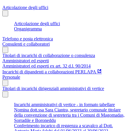
Articolazione degli uffici
Articolazione degli uffici
Organigramma
Telefono e posta elettronica
Consulenti e collaboratori
Titolari di incarichi di collaborazione o consulenza
Amministratori ed esperti
Amministratori ed esperti ex art. 32 d.l. 90/2014
Incarichi di dipandenti a collaborazioni PERLAPA
Personale
Titolari di incarichi dirigenziali amministrativi di vertice
Incarichi amministrativi di vertice - in formato tabellare
Nomina dott.ssa Sara Ciantra, segretario comunale titolare
della convenzione di segreteria tra i Comuni di Magomadas,
Sorradile e Boroneddu
Conferimento incarico di reggenza a scavalco al Dott.
Antonio Maria falchi dal 01/06/2023 al 30/06/2023.