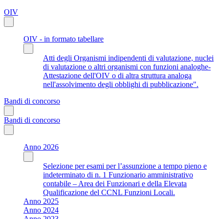
OIV
OIV - in formato tabellare
Atti degli Organismi indipendenti di valutazione, nuclei
di valutazione o altri organismi con funzioni analoghe-
Attestazione dell'OIV o di altra struttura analoga
nell'assolvimento degli obblighi di pubblicazione".
Bandi di concorso
Bandi di concorso
Anno 2026
Selezione per esami per l’assunzione a tempo pieno e
indeterminato di n. 1 Funzionario amministrativo
contabile – Area dei Funzionari e della Elevata
Qualificazione del CCNL Funzioni Locali.
Anno 2025
Anno 2024
Anno 2023