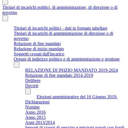
Titolari di incarichi politici, di amministrazione, di direzione o di
governo
Titolari di incarichi politici - dati in formato tabellare
Titolari di incarichi di amministrazione di direzione o di
governo
Relazione di fine mandato
Relazione di inizio mandato
Soggetti cessati dall'incarico
Organi di indirizzo politico e di amministrazione e gestione
RELAZIONE DI INIZIO MANDATO 2019-2024
Relazione di fine mandato 2014-2019
Delibere
Decreti
Elezioni amministrative del 16 Giugno 2019.
Dichiarazioni
Nomine
Anno 2016
Anno 2015
Anni 2013/2014
Importi di viaggi di servizio e missioni pagati con fondi