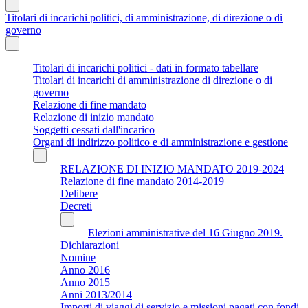
Titolari di incarichi politici, di amministrazione, di direzione o di
governo
Titolari di incarichi politici - dati in formato tabellare
Titolari di incarichi di amministrazione di direzione o di
governo
Relazione di fine mandato
Relazione di inizio mandato
Soggetti cessati dall'incarico
Organi di indirizzo politico e di amministrazione e gestione
RELAZIONE DI INIZIO MANDATO 2019-2024
Relazione di fine mandato 2014-2019
Delibere
Decreti
Elezioni amministrative del 16 Giugno 2019.
Dichiarazioni
Nomine
Anno 2016
Anno 2015
Anni 2013/2014
Importi di viaggi di servizio e missioni pagati con fondi