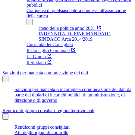
pubblici
Compensi di qualsiasi natura connessi all'assunzione
della carica
costo della politica anno 2021
INDENNITA' DI FINE MANDATO
SINDACO Arca 2014/2019
Curricula dei Consiglieri
Il Consiglio Comunale
La Giunta
Il Sindaco
Sanzioni per mancata comunicazione dei dati
Sanzioni per mancata o incompleta comunicazione dei dati da
parte dei titolari di incarichi politici, di amministrazione, di
direzione o di governo
Rendiconti gruppi consiliari regionali/provinciali
Rendiconti gruppi consigliari
Atti degli organi di controllo