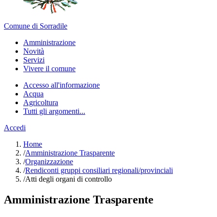
Comune di Sorradile
Amministrazione
Novità
Servizi
Vivere il comune
Accesso all'informazione
Acqua
Agricoltura
Tutti gli argomenti...
Accedi
Home
/
Amministrazione Trasparente
/
Organizzazione
/
Rendiconti gruppi consiliari regionali/provinciali
/
Atti degli organi di controllo
Amministrazione Trasparente