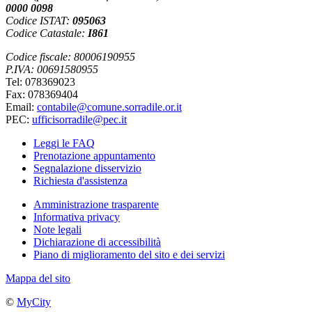
0000 0098
Codice ISTAT:
095063
Codice Catastale:
I861
Codice fiscale: 80006190955
P.IVA: 00691580955
Tel: 078369023
Fax: 078369404
Email:
contabile@comune.sorradile.or.it
PEC:
ufficisorradile@pec.it
Leggi le FAQ
Prenotazione appuntamento
Segnalazione disservizio
Richiesta d'assistenza
Amministrazione trasparente
Informativa privacy
Note legali
Dichiarazione di accessibilità
Piano di miglioramento del sito e dei servizi
Mappa del sito
©
MyCity