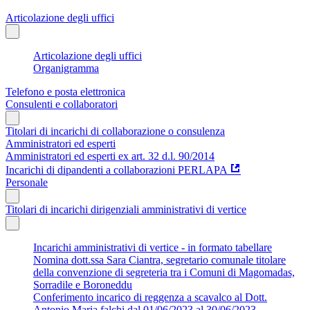
Articolazione degli uffici
Articolazione degli uffici
Organigramma
Telefono e posta elettronica
Consulenti e collaboratori
Titolari di incarichi di collaborazione o consulenza
Amministratori ed esperti
Amministratori ed esperti ex art. 32 d.l. 90/2014
Incarichi di dipandenti a collaborazioni PERLAPA
Personale
Titolari di incarichi dirigenziali amministrativi di vertice
Incarichi amministrativi di vertice - in formato tabellare
Nomina dott.ssa Sara Ciantra, segretario comunale titolare
della convenzione di segreteria tra i Comuni di Magomadas,
Sorradile e Boroneddu
Conferimento incarico di reggenza a scavalco al Dott.
Antonio Maria falchi dal 01/06/2023 al 30/06/2023.