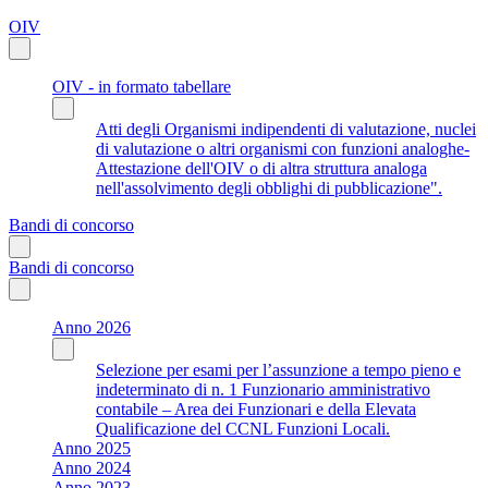
OIV
OIV - in formato tabellare
Atti degli Organismi indipendenti di valutazione, nuclei
di valutazione o altri organismi con funzioni analoghe-
Attestazione dell'OIV o di altra struttura analoga
nell'assolvimento degli obblighi di pubblicazione".
Bandi di concorso
Bandi di concorso
Anno 2026
Selezione per esami per l’assunzione a tempo pieno e
indeterminato di n. 1 Funzionario amministrativo
contabile – Area dei Funzionari e della Elevata
Qualificazione del CCNL Funzioni Locali.
Anno 2025
Anno 2024
Anno 2023