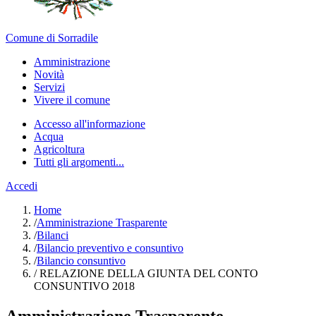
Comune di Sorradile
Amministrazione
Novità
Servizi
Vivere il comune
Accesso all'informazione
Acqua
Agricoltura
Tutti gli argomenti...
Accedi
Home
/
Amministrazione Trasparente
/
Bilanci
/
Bilancio preventivo e consuntivo
/
Bilancio consuntivo
/
RELAZIONE DELLA GIUNTA DEL CONTO
CONSUNTIVO 2018
Amministrazione Trasparente