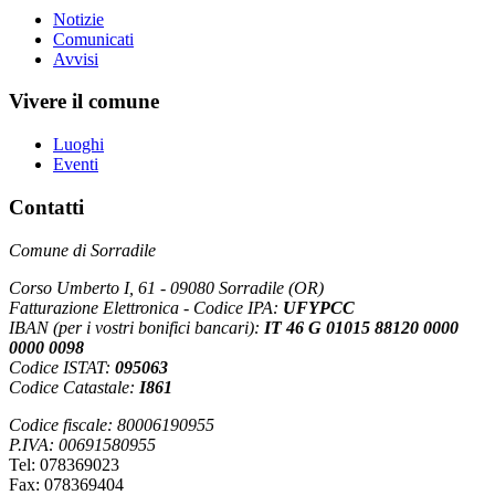
Notizie
Comunicati
Avvisi
Vivere il comune
Luoghi
Eventi
Contatti
Comune di Sorradile
Corso Umberto I, 61 - 09080 Sorradile (OR)
Fatturazione Elettronica - Codice IPA:
UFYPCC
IBAN (per i vostri bonifici bancari):
IT 46 G 01015 88120 0000
0000 0098
Codice ISTAT:
095063
Codice Catastale:
I861
Codice fiscale: 80006190955
P.IVA: 00691580955
Tel: 078369023
Fax: 078369404