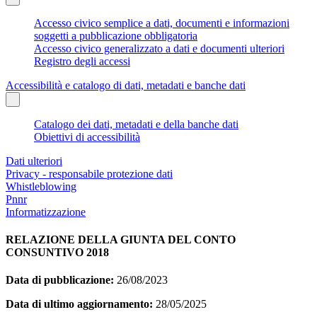
Accesso civico semplice a dati, documenti e informazioni
soggetti a pubblicazione obbligatoria
Accesso civico generalizzato a dati e documenti ulteriori
Registro degli accessi
Accessibilità e catalogo di dati, metadati e banche dati
Catalogo dei dati, metadati e della banche dati
Obiettivi di accessibilità
Dati ulteriori
Privacy - responsabile protezione dati
Whistleblowing
Pnnr
Informatizzazione
RELAZIONE DELLA GIUNTA DEL CONTO
CONSUNTIVO 2018
Data di pubblicazione:
26/08/2023
Data di ultimo aggiornamento:
28/05/2025