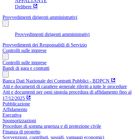
APPALTANTE
Delibere
Provvedimenti dirigenti amministrativi
Provvedimenti dirigenti amministrativi
Provvedimenti dei Responsabili di Servizio
Controlli sulle imprese
Controlli sulle imprese
Bandi di gara e contratti
Banca Dati Nazionale dei Contratti Pubblici - BDPCN
Atti e documenti di carattere generale riferiti a tutte le procedure
Atti e documenti per ogni singola procedura di affidamento fino al
17/12/2025
Pubblicazione
Affidamento
Esecutiva
Sponsorizzazioni
Procedure di somma urgenza e di protezione civile
Finanza di progetto
Sovvenzioni, contributi, sussidi, vantaggi economici