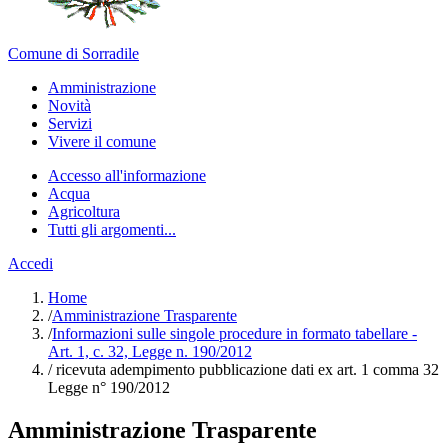
Comune di Sorradile
Amministrazione
Novità
Servizi
Vivere il comune
Accesso all'informazione
Acqua
Agricoltura
Tutti gli argomenti...
Accedi
Home
/
Amministrazione Trasparente
/
Informazioni sulle singole procedure in formato tabellare -
Art. 1, c. 32, Legge n. 190/2012
/
ricevuta adempimento pubblicazione dati ex art. 1 comma 32
Legge n° 190/2012
Amministrazione Trasparente