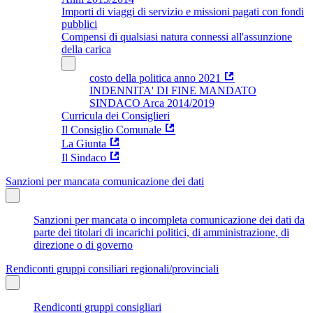
Importi di viaggi di servizio e missioni pagati con fondi
pubblici
Compensi di qualsiasi natura connessi all'assunzione
della carica
costo della politica anno 2021
INDENNITA' DI FINE MANDATO
SINDACO Arca 2014/2019
Curricula dei Consiglieri
Il Consiglio Comunale
La Giunta
Il Sindaco
Sanzioni per mancata comunicazione dei dati
Sanzioni per mancata o incompleta comunicazione dei dati da
parte dei titolari di incarichi politici, di amministrazione, di
direzione o di governo
Rendiconti gruppi consiliari regionali/provinciali
Rendiconti gruppi consigliari