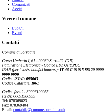
Comunicati
Avvisi
Vivere il comune
Luoghi
Eventi
Contatti
Comune di Sorradile
Corso Umberto I, 61 - 09080 Sorradile (OR)
Fatturazione Elettronica - Codice IPA:
UFYPCC
IBAN (per i vostri bonifici bancari):
IT 46 G 01015 88120 0000
0000 0098
Codice ISTAT:
095063
Codice Catastale:
I861
Codice fiscale: 80006190955
P.IVA: 00691580955
Tel: 078369023
Fax: 078369404
Email:
contabile@comune.sorradile.or.it