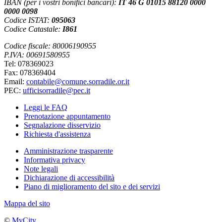
IBAN (per i vostri bonifici bancari):
IT 46 G 01015 88120 0000
0000 0098
Codice ISTAT:
095063
Codice Catastale:
I861
Codice fiscale: 80006190955
P.IVA: 00691580955
Tel: 078369023
Fax: 078369404
Email:
contabile@comune.sorradile.or.it
PEC:
ufficisorradile@pec.it
Leggi le FAQ
Prenotazione appuntamento
Segnalazione disservizio
Richiesta d'assistenza
Amministrazione trasparente
Informativa privacy
Note legali
Dichiarazione di accessibilità
Piano di miglioramento del sito e dei servizi
Mappa del sito
©
MyCity