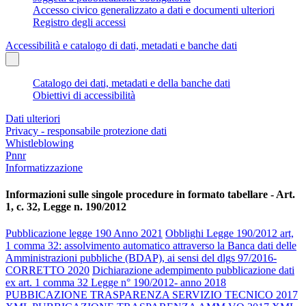
Accesso civico generalizzato a dati e documenti ulteriori
Registro degli accessi
Accessibilità e catalogo di dati, metadati e banche dati
Catalogo dei dati, metadati e della banche dati
Obiettivi di accessibilità
Dati ulteriori
Privacy - responsabile protezione dati
Whistleblowing
Pnnr
Informatizzazione
Informazioni sulle singole procedure in formato tabellare - Art.
1, c. 32, Legge n. 190/2012
Pubblicazione legge 190 Anno 2021
Obblighi Legge 190/2012 art,
1 comma 32: assolvimento automatico attraverso la Banca dati delle
Amministrazioni pubbliche (BDAP), ai sensi del dlgs 97/2016-
CORRETTO 2020
Dichiarazione adempimento pubblicazione dati
ex art. 1 comma 32 Legge n° 190/2012- anno 2018
PUBBICAZIONE TRASPARENZA SERVIZIO TECNICO 2017