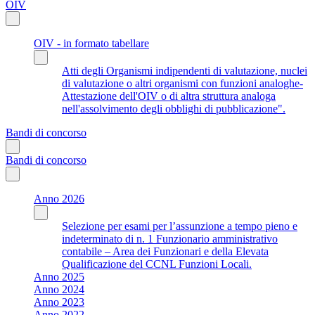
OIV
OIV - in formato tabellare
Atti degli Organismi indipendenti di valutazione, nuclei
di valutazione o altri organismi con funzioni analoghe-
Attestazione dell'OIV o di altra struttura analoga
nell'assolvimento degli obblighi di pubblicazione".
Bandi di concorso
Bandi di concorso
Anno 2026
Selezione per esami per l’assunzione a tempo pieno e
indeterminato di n. 1 Funzionario amministrativo
contabile – Area dei Funzionari e della Elevata
Qualificazione del CCNL Funzioni Locali.
Anno 2025
Anno 2024
Anno 2023
Anno 2022