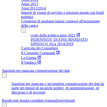
Anno 2015
Anni 2013/2014
Importi di viaggi di servizio e missioni pagati con fondi
pubblici
Compensi di qualsiasi natura connessi all'assunzione
della carica
costo della politica anno 2021
INDENNITA' DI FINE MANDATO
SINDACO Arca 2014/2019
Curricula dei Consiglieri
Il Consiglio Comunale
La Giunta
Il Sindaco
Sanzioni per mancata comunicazione dei dati
Sanzioni per mancata o incompleta comunicazione dei dati da
parte dei titolari di incarichi politici, di amministrazione, di
direzione o di governo
Rendiconti gruppi consiliari regionali/provinciali