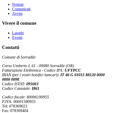
Notizie
Comunicati
Avvisi
Vivere il comune
Luoghi
Eventi
Contatti
Comune di Sorradile
Corso Umberto I, 61 - 09080 Sorradile (OR)
Fatturazione Elettronica - Codice IPA:
UFYPCC
IBAN (per i vostri bonifici bancari):
IT 46 G 01015 88120 0000
0000 0098
Codice ISTAT:
095063
Codice Catastale:
I861
Codice fiscale: 80006190955
P.IVA: 00691580955
Tel: 078369023
Fax: 078369404