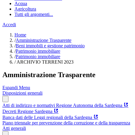
Acqua
Agricoltura
Tutti gli argomenti...
Accedi
Home
/
Amministrazione Trasparente
/
Beni immobili e gestione patrimonio
/
Patrimonio immobiliare
/
Patrimonio immobiliare
/
ARCHIVIO TERRENI 2023
Amministrazione Trasparente
Espandi Menu
Disposizioni generali
Atti di indirizzo e normativi Regione Autonoma della Sardegna
Decreti Regione Sardegna
Banca dati delle Leggi regionali della Sardegna
Piano triennale per prevenzione della corruzione e della trasparenza
Atti generali