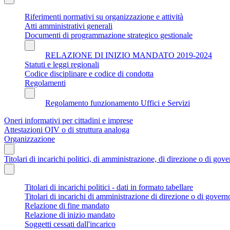
Riferimenti normativi su organizzazione e attività
Atti amministrativi generali
Documenti di programmazione strategico gestionale
RELAZIONE DI INIZIO MANDATO 2019-2024
Statuti e leggi regionali
Codice disciplinare e codice di condotta
Regolamenti
Regolamento funzionamento Uffici e Servizi
Oneri informativi per cittadini e imprese
Attestazioni OIV o di struttura analoga
Organizzazione
Titolari di incarichi politici, di amministrazione, di direzione o di gov
Titolari di incarichi politici - dati in formato tabellare
Titolari di incarichi di amministrazione di direzione o di govern
Relazione di fine mandato
Relazione di inizio mandato
Soggetti cessati dall'incarico