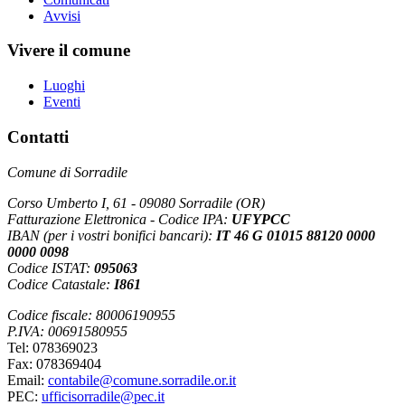
Avvisi
Vivere il comune
Luoghi
Eventi
Contatti
Comune di Sorradile
Corso Umberto I, 61 - 09080 Sorradile (OR)
Fatturazione Elettronica - Codice IPA:
UFYPCC
IBAN (per i vostri bonifici bancari):
IT 46 G 01015 88120 0000
0000 0098
Codice ISTAT:
095063
Codice Catastale:
I861
Codice fiscale: 80006190955
P.IVA: 00691580955
Tel: 078369023
Fax: 078369404
Email:
contabile@comune.sorradile.or.it
PEC:
ufficisorradile@pec.it