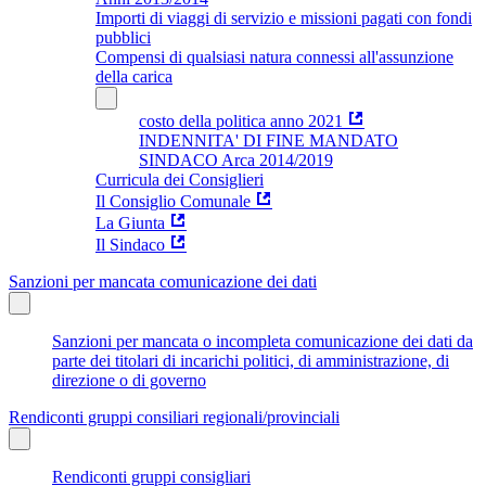
Importi di viaggi di servizio e missioni pagati con fondi
pubblici
Compensi di qualsiasi natura connessi all'assunzione
della carica
costo della politica anno 2021
INDENNITA' DI FINE MANDATO
SINDACO Arca 2014/2019
Curricula dei Consiglieri
Il Consiglio Comunale
La Giunta
Il Sindaco
Sanzioni per mancata comunicazione dei dati
Sanzioni per mancata o incompleta comunicazione dei dati da
parte dei titolari di incarichi politici, di amministrazione, di
direzione o di governo
Rendiconti gruppi consiliari regionali/provinciali
Rendiconti gruppi consigliari