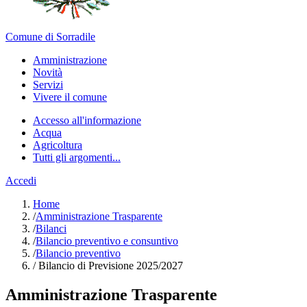
Comune di Sorradile
Amministrazione
Novità
Servizi
Vivere il comune
Accesso all'informazione
Acqua
Agricoltura
Tutti gli argomenti...
Accedi
Home
/
Amministrazione Trasparente
/
Bilanci
/
Bilancio preventivo e consuntivo
/
Bilancio preventivo
/
Bilancio di Previsione 2025/2027
Amministrazione Trasparente