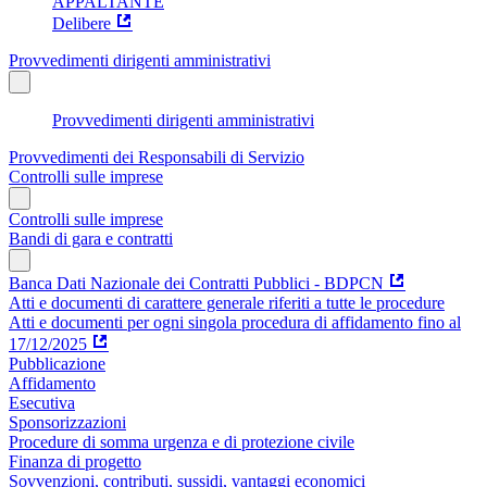
APPALTANTE
Delibere
Provvedimenti dirigenti amministrativi
Provvedimenti dirigenti amministrativi
Provvedimenti dei Responsabili di Servizio
Controlli sulle imprese
Controlli sulle imprese
Bandi di gara e contratti
Banca Dati Nazionale dei Contratti Pubblici - BDPCN
Atti e documenti di carattere generale riferiti a tutte le procedure
Atti e documenti per ogni singola procedura di affidamento fino al
17/12/2025
Pubblicazione
Affidamento
Esecutiva
Sponsorizzazioni
Procedure di somma urgenza e di protezione civile
Finanza di progetto
Sovvenzioni, contributi, sussidi, vantaggi economici