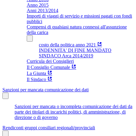
Anno 2015
Anni 2013/2014
Importi di viaggi di servizio e missioni pagati con fondi
pubblici
Compensi di qualsiasi natura connessi all'assunzione
della carica
costo della politica anno 2021
INDENNITA' DI FINE MANDATO
SINDACO Arca 2014/2019
Curricula dei Consiglieri
Il Consiglio Comunale
La Giunta
Il Sindaco
Sanzioni per mancata comunicazione dei dati
Sanzioni per mancata o incompleta comunicazione dei dati da
parte dei titolari di incarichi politici, di amministrazione, di
direzione o di governo
Rendiconti gruppi consiliari regionali/provinciali