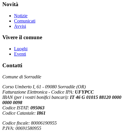
Novità
Notizie
Comunicati
Avvisi
Vivere il comune
Luoghi
Eventi
Contatti
Comune di Sorradile
Corso Umberto I, 61 - 09080 Sorradile (OR)
Fatturazione Elettronica - Codice IPA:
UFYPCC
IBAN (per i vostri bonifici bancari):
IT 46 G 01015 88120 0000
0000 0098
Codice ISTAT:
095063
Codice Catastale:
I861
Codice fiscale: 80006190955
P.IVA: 00691580955