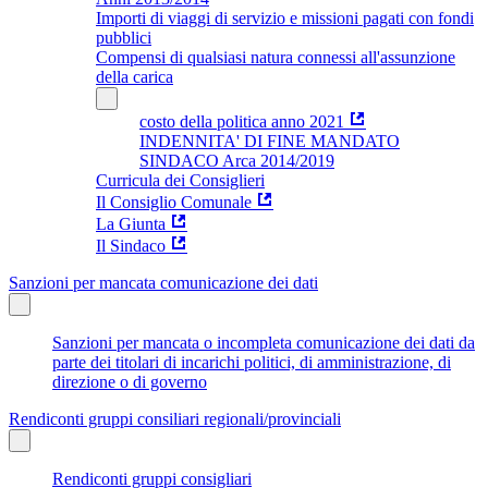
Importi di viaggi di servizio e missioni pagati con fondi
pubblici
Compensi di qualsiasi natura connessi all'assunzione
della carica
costo della politica anno 2021
INDENNITA' DI FINE MANDATO
SINDACO Arca 2014/2019
Curricula dei Consiglieri
Il Consiglio Comunale
La Giunta
Il Sindaco
Sanzioni per mancata comunicazione dei dati
Sanzioni per mancata o incompleta comunicazione dei dati da
parte dei titolari di incarichi politici, di amministrazione, di
direzione o di governo
Rendiconti gruppi consiliari regionali/provinciali
Rendiconti gruppi consigliari