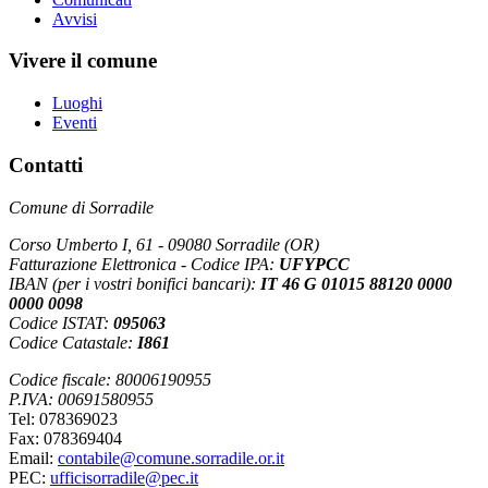
Avvisi
Vivere il comune
Luoghi
Eventi
Contatti
Comune di Sorradile
Corso Umberto I, 61 - 09080 Sorradile (OR)
Fatturazione Elettronica - Codice IPA:
UFYPCC
IBAN (per i vostri bonifici bancari):
IT 46 G 01015 88120 0000
0000 0098
Codice ISTAT:
095063
Codice Catastale:
I861
Codice fiscale: 80006190955
P.IVA: 00691580955
Tel: 078369023
Fax: 078369404
Email:
contabile@comune.sorradile.or.it
PEC:
ufficisorradile@pec.it