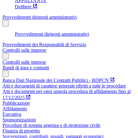
APPALTANTE
Delibere
Provvedimenti dirigenti amministrativi
Provvedimenti dirigenti amministrativi
Provvedimenti dei Responsabili di Servizio
Controlli sulle imprese
Controlli sulle imprese
Bandi di gara e contratti
Banca Dati Nazionale dei Contratti Pubblici - BDPCN
Atti e documenti di carattere generale riferiti a tutte le procedure
Atti e documenti per ogni singola procedura di affidamento fino al
17/12/2025
Pubblicazione
Affidamento
Esecutiva
Sponsorizzazioni
Procedure di somma urgenza e di protezione civile
Finanza di progetto
Sovvenzioni, contributi, sussidi, vantaggi economici