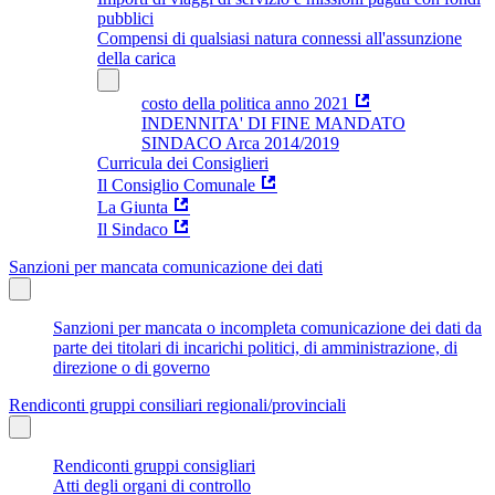
pubblici
Compensi di qualsiasi natura connessi all'assunzione
della carica
costo della politica anno 2021
INDENNITA' DI FINE MANDATO
SINDACO Arca 2014/2019
Curricula dei Consiglieri
Il Consiglio Comunale
La Giunta
Il Sindaco
Sanzioni per mancata comunicazione dei dati
Sanzioni per mancata o incompleta comunicazione dei dati da
parte dei titolari di incarichi politici, di amministrazione, di
direzione o di governo
Rendiconti gruppi consiliari regionali/provinciali
Rendiconti gruppi consigliari
Atti degli organi di controllo