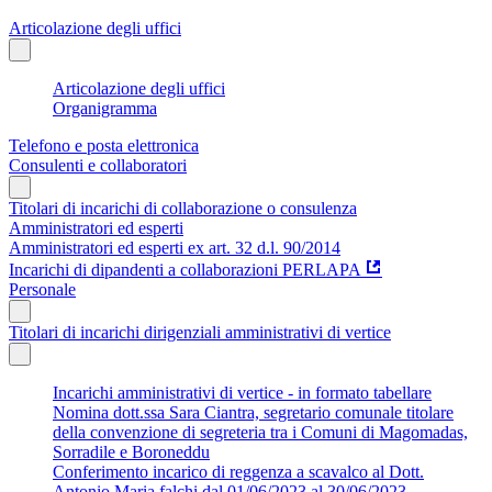
Articolazione degli uffici
Articolazione degli uffici
Organigramma
Telefono e posta elettronica
Consulenti e collaboratori
Titolari di incarichi di collaborazione o consulenza
Amministratori ed esperti
Amministratori ed esperti ex art. 32 d.l. 90/2014
Incarichi di dipandenti a collaborazioni PERLAPA
Personale
Titolari di incarichi dirigenziali amministrativi di vertice
Incarichi amministrativi di vertice - in formato tabellare
Nomina dott.ssa Sara Ciantra, segretario comunale titolare
della convenzione di segreteria tra i Comuni di Magomadas,
Sorradile e Boroneddu
Conferimento incarico di reggenza a scavalco al Dott.
Antonio Maria falchi dal 01/06/2023 al 30/06/2023.