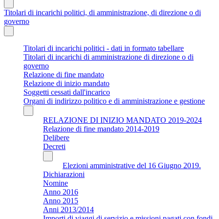
Titolari di incarichi politici, di amministrazione, di direzione o di
governo
Titolari di incarichi politici - dati in formato tabellare
Titolari di incarichi di amministrazione di direzione o di
governo
Relazione di fine mandato
Relazione di inizio mandato
Soggetti cessati dall'incarico
Organi di indirizzo politico e di amministrazione e gestione
RELAZIONE DI INIZIO MANDATO 2019-2024
Relazione di fine mandato 2014-2019
Delibere
Decreti
Elezioni amministrative del 16 Giugno 2019.
Dichiarazioni
Nomine
Anno 2016
Anno 2015
Anni 2013/2014
Importi di viaggi di servizio e missioni pagati con fondi