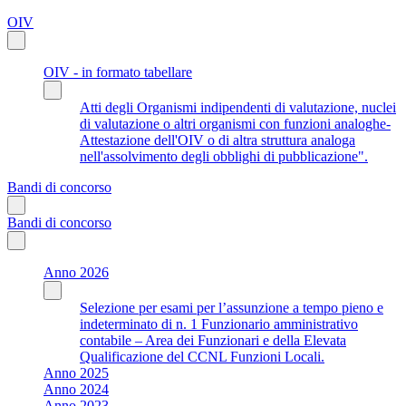
OIV
OIV - in formato tabellare
Atti degli Organismi indipendenti di valutazione, nuclei
di valutazione o altri organismi con funzioni analoghe-
Attestazione dell'OIV o di altra struttura analoga
nell'assolvimento degli obblighi di pubblicazione".
Bandi di concorso
Bandi di concorso
Anno 2026
Selezione per esami per l’assunzione a tempo pieno e
indeterminato di n. 1 Funzionario amministrativo
contabile – Area dei Funzionari e della Elevata
Qualificazione del CCNL Funzioni Locali.
Anno 2025
Anno 2024
Anno 2023