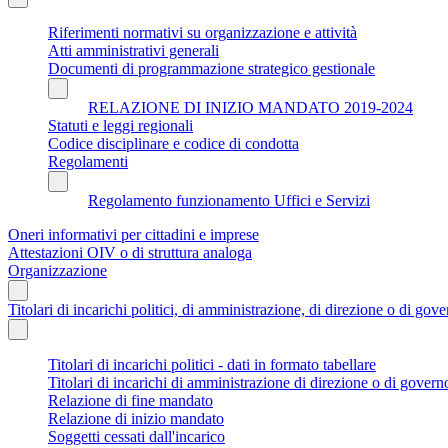
Riferimenti normativi su organizzazione e attività
Atti amministrativi generali
Documenti di programmazione strategico gestionale
RELAZIONE DI INIZIO MANDATO 2019-2024
Statuti e leggi regionali
Codice disciplinare e codice di condotta
Regolamenti
Regolamento funzionamento Uffici e Servizi
Oneri informativi per cittadini e imprese
Attestazioni OIV o di struttura analoga
Organizzazione
Titolari di incarichi politici, di amministrazione, di direzione o di gov
Titolari di incarichi politici - dati in formato tabellare
Titolari di incarichi di amministrazione di direzione o di govern
Relazione di fine mandato
Relazione di inizio mandato
Soggetti cessati dall'incarico