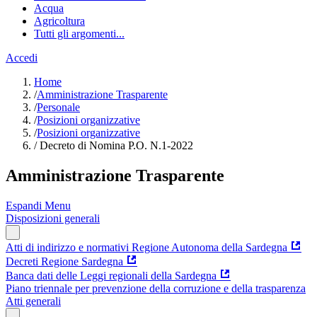
Acqua
Agricoltura
Tutti gli argomenti...
Accedi
Home
/
Amministrazione Trasparente
/
Personale
/
Posizioni organizzative
/
Posizioni organizzative
/
Decreto di Nomina P.O. N.1-2022
Amministrazione Trasparente
Espandi Menu
Disposizioni generali
Atti di indirizzo e normativi Regione Autonoma della Sardegna
Decreti Regione Sardegna
Banca dati delle Leggi regionali della Sardegna
Piano triennale per prevenzione della corruzione e della trasparenza
Atti generali