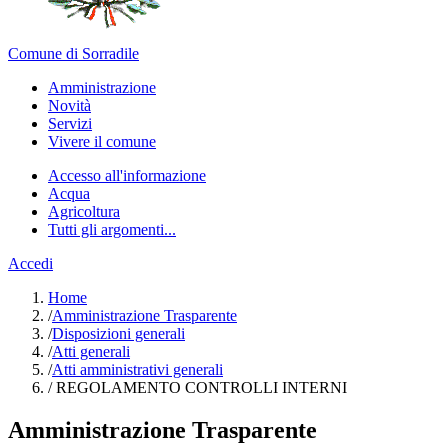
Comune di Sorradile
Amministrazione
Novità
Servizi
Vivere il comune
Accesso all'informazione
Acqua
Agricoltura
Tutti gli argomenti...
Accedi
Home
/
Amministrazione Trasparente
/
Disposizioni generali
/
Atti generali
/
Atti amministrativi generali
/
REGOLAMENTO CONTROLLI INTERNI
Amministrazione Trasparente