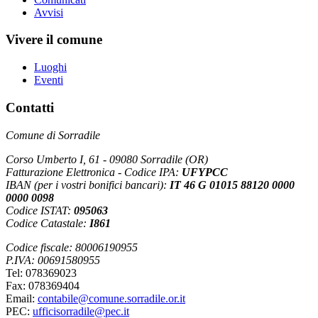
Avvisi
Vivere il comune
Luoghi
Eventi
Contatti
Comune di Sorradile
Corso Umberto I, 61 - 09080 Sorradile (OR)
Fatturazione Elettronica - Codice IPA:
UFYPCC
IBAN (per i vostri bonifici bancari):
IT 46 G 01015 88120 0000
0000 0098
Codice ISTAT:
095063
Codice Catastale:
I861
Codice fiscale: 80006190955
P.IVA: 00691580955
Tel: 078369023
Fax: 078369404
Email:
contabile@comune.sorradile.or.it
PEC:
ufficisorradile@pec.it