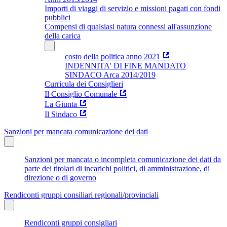
Importi di viaggi di servizio e missioni pagati con fondi
pubblici
Compensi di qualsiasi natura connessi all'assunzione
della carica
costo della politica anno 2021
INDENNITA' DI FINE MANDATO
SINDACO Arca 2014/2019
Curricula dei Consiglieri
Il Consiglio Comunale
La Giunta
Il Sindaco
Sanzioni per mancata comunicazione dei dati
Sanzioni per mancata o incompleta comunicazione dei dati da
parte dei titolari di incarichi politici, di amministrazione, di
direzione o di governo
Rendiconti gruppi consiliari regionali/provinciali
Rendiconti gruppi consigliari