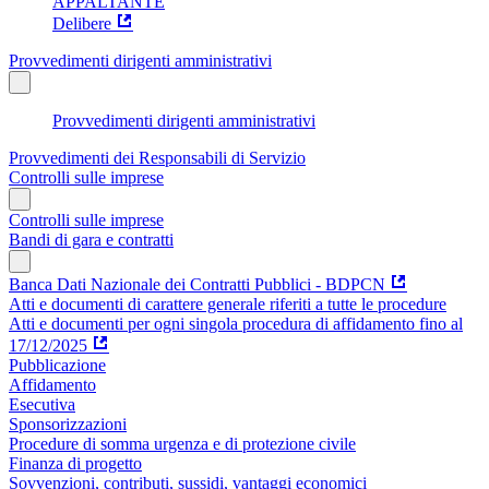
APPALTANTE
Delibere
Provvedimenti dirigenti amministrativi
Provvedimenti dirigenti amministrativi
Provvedimenti dei Responsabili di Servizio
Controlli sulle imprese
Controlli sulle imprese
Bandi di gara e contratti
Banca Dati Nazionale dei Contratti Pubblici - BDPCN
Atti e documenti di carattere generale riferiti a tutte le procedure
Atti e documenti per ogni singola procedura di affidamento fino al
17/12/2025
Pubblicazione
Affidamento
Esecutiva
Sponsorizzazioni
Procedure di somma urgenza e di protezione civile
Finanza di progetto
Sovvenzioni, contributi, sussidi, vantaggi economici