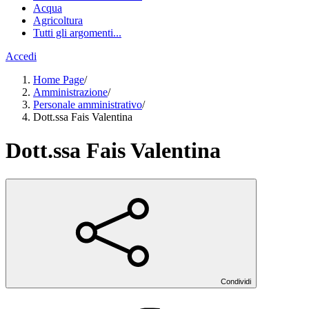
Acqua
Agricoltura
Tutti gli argomenti...
Accedi
Home Page
/
Amministrazione
/
Personale amministrativo
/
Dott.ssa Fais Valentina
Dott.ssa Fais Valentina
Condividi