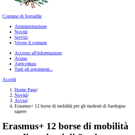
Comune di Sorradile
Amministrazione
Novità
Servizi
Vivere il comune
Accesso all'informazione
Acqua
Agricoltura
Tutti gli argomenti...
Accedi
Home Page
/
Novità
/
Avvisi
/
Erasmus+ 12 borse di mobilità per gli studenti di Sardegna
sapere
Erasmus+ 12 borse di mobilità