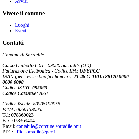
Avvisi
Vivere il comune
Luoghi
Eventi
Contatti
Comune di Sorradile
Corso Umberto I, 61 - 09080 Sorradile (OR)
Fatturazione Elettronica - Codice IPA:
UFYPCC
IBAN (per i vostri bonifici bancari):
IT 46 G 01015 88120 0000
0000 0098
Codice ISTAT:
095063
Codice Catastale:
I861
Codice fiscale: 80006190955
P.IVA: 00691580955
Tel: 078369023
Fax: 078369404
Email:
contabile@comune.sorradile.or.it
PEC:
ufficisorradile@pec.it