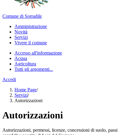
Comune di Sorradile
Amministrazione
Novità
Servizi
Vivere il comune
Accesso all'informazione
Acqua
Agricoltura
Tutti gli argomenti...
Accedi
Home Page
/
Servizi
/
Autorizzazioni
Autorizzazioni
Autorizzazioni, permessi, licenze, concessioni di suolo, passi