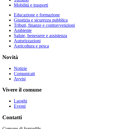
Mobilità e trasporti
Educazione e formazione
Giustizia e sicurezza pubblica
Tributi, finanze e contravvenzioni
Ambiente
Salute, benessere e assistenza
Autorizzazioni
Agricoltura e pesca
Novità
Notizie
Comunicati
Avvisi
Vivere il comune
Luoghi
Eventi
Contatti
Comune di Sorradile