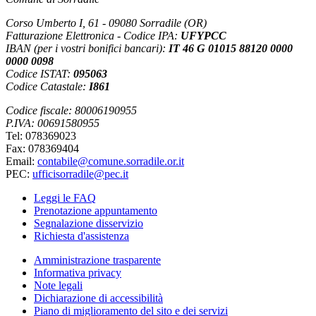
Corso Umberto I, 61 - 09080 Sorradile (OR)
Fatturazione Elettronica - Codice IPA:
UFYPCC
IBAN (per i vostri bonifici bancari):
IT 46 G 01015 88120 0000
0000 0098
Codice ISTAT:
095063
Codice Catastale:
I861
Codice fiscale: 80006190955
P.IVA: 00691580955
Tel: 078369023
Fax: 078369404
Email:
contabile@comune.sorradile.or.it
PEC:
ufficisorradile@pec.it
Leggi le FAQ
Prenotazione appuntamento
Segnalazione disservizio
Richiesta d'assistenza
Amministrazione trasparente
Informativa privacy
Note legali
Dichiarazione di accessibilità
Piano di miglioramento del sito e dei servizi