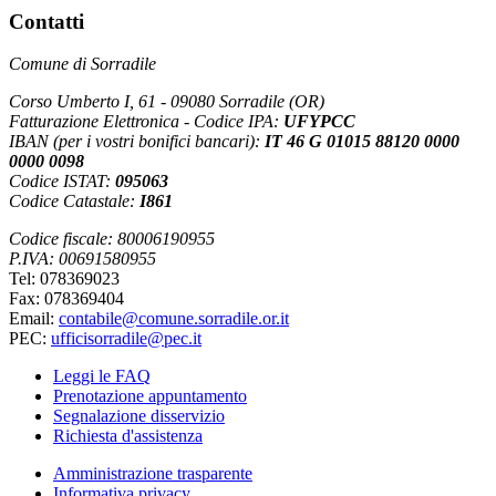
Contatti
Comune di Sorradile
Corso Umberto I, 61 - 09080 Sorradile (OR)
Fatturazione Elettronica - Codice IPA:
UFYPCC
IBAN (per i vostri bonifici bancari):
IT 46 G 01015 88120 0000
0000 0098
Codice ISTAT:
095063
Codice Catastale:
I861
Codice fiscale: 80006190955
P.IVA: 00691580955
Tel: 078369023
Fax: 078369404
Email:
contabile@comune.sorradile.or.it
PEC:
ufficisorradile@pec.it
Leggi le FAQ
Prenotazione appuntamento
Segnalazione disservizio
Richiesta d'assistenza
Amministrazione trasparente
Informativa privacy