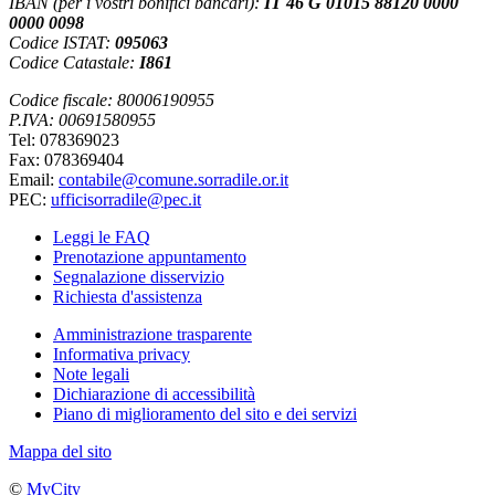
IBAN (per i vostri bonifici bancari):
IT 46 G 01015 88120 0000
0000 0098
Codice ISTAT:
095063
Codice Catastale:
I861
Codice fiscale: 80006190955
P.IVA: 00691580955
Tel: 078369023
Fax: 078369404
Email:
contabile@comune.sorradile.or.it
PEC:
ufficisorradile@pec.it
Leggi le FAQ
Prenotazione appuntamento
Segnalazione disservizio
Richiesta d'assistenza
Amministrazione trasparente
Informativa privacy
Note legali
Dichiarazione di accessibilità
Piano di miglioramento del sito e dei servizi
Mappa del sito
©
MyCity